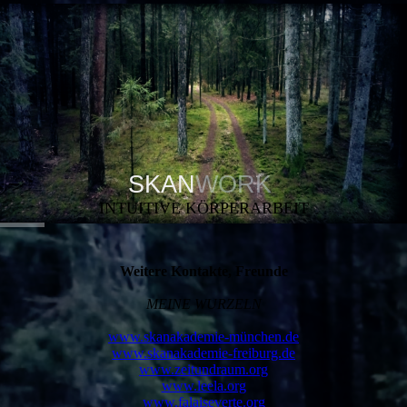
SKAN
WORK
INTUITIVE KÖRPERARBEIT
Weitere Kontakte, Freunde
MEINE WURZELN
www.skanakademie-münchen.de
www.skanakademie-freiburg.de
www.zeitundraum.org
www.leela.org
www.falaiseverte.org